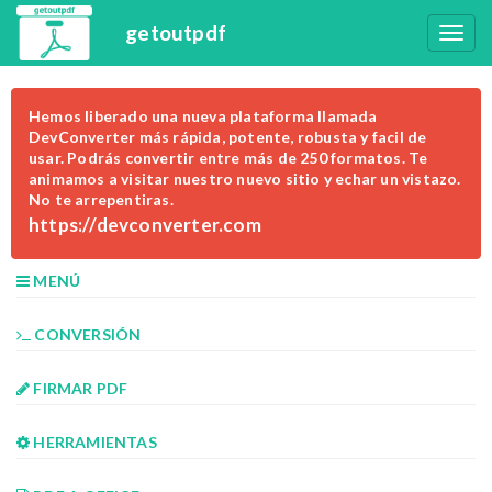
getoutpdf
Hemos liberado una nueva plataforma llamada
DevConverter más rápida, potente, robusta y facil de
usar. Podrás convertir entre más de 250 formatos. Te
animamos a visitar nuestro nuevo sitio y echar un vistazo.
No te arrepentiras.
https://devconverter.com
MENÚ
CONVERSIÓN
FIRMAR PDF
HERRAMIENTAS