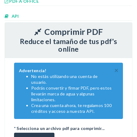
PDF A OFFICE
API
Comprimir PDF
Reduce el tamaño de tus pdf's
online
×
Advertencia!
No estás utilizando una cuenta de
usuario.
Podrás convertir y firmar PDF, pero estos
llevarán marca de agua y algunas
limitaciones.
Crea una cuenta ahora, te regalamos 100
créditos y acceso a nuestra API.
* Selecciona un archivo pdf para comprimir...